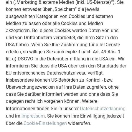
ein („Marketing & externe Medien (inkl. US-Dienste)“). Sie
„Bearbeitung und Verlegung" dieses Dokumentes.
können entweder über „Speichern“ die jeweils
ausgewählten Kategorien von Cookies und externen
Medien zulassen oder alle Cookies und Medien
HINWEIS
akzeptieren. Bei diesen Cookies werden Daten von uns
Für Unterstützung bei Berechnungen zu Objekten in
und von Drittanbietern verarbeitet, die ihren Sitz in den
exponierten Lagen wenden Sie sich bitte an die PREFA
USA haben. Wenn Sie Ihre Zustimmung für alle Dienste
Produkttechnik unter
technik.de@prefa.com
.
erteilen, so willigen Sie auch explizit nach Art. 49 Abs. 1
lit. a) DSGVO in die Datenübermittlung in die USA ein. Wir
informieren Sie, dass die USA über kein den Standards der
ZURÜCK
WEITER
EU entsprechendes Datenschutzniveau verfügt.
Insbesondere können US-Behörden zu Kontroll- bzw.
Überwachungszwecken auf Ihre Daten zugreifen, ohne
dass Sie darüber informiert werden und ohne dass Sie
dagegen rechtlich vorgehen können. Weitere
ÜBER PREFA
WIR HELFEN IHNEN
Informationen finden Sie in unserer
Datenschutzerklärung
Über uns
Fragen & Antworten
und im
Impressum
. Sie können Ihre Einwilligung jederzeit
über die
Cookie-Einstellungen
widerrufen.
Nachhaltigkeit
Prospekte bestellen