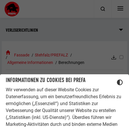
VERLEGERICHTLINIEN
Fassade
Stehfalz/PREFALZ
Allgemeine Informationen
Berechnungen
INFORMATIONEN ZU COOKIES BEI PREFA
BERECHNUNGEN
Wir verwenden auf dieser Website Cookies zur
Datenerfassung, um ein benutzerfreundliches Erlebnis zu
Die Scharenbreiten und Haftabstände sind den standort- und
ermöglichen („Essenziell“) und Statistiken zur
objektspezifischen Windlasten anzupassen. Bei erhöhter
Verbesserung der Qualität unserer Website zu erstellen
Windbelastung sind die Haftabstände und Scharenbreiten zu
(„Statistiken (inkl. US-Dienste)“). Überdies führen wir
verringern. Vereinfachte Bemessungstabellen finden Sie in
Marketing-Aktivitäten durch und binden externe Medien
den entsprechenden Normen und Fachregeln bzw. im Kapitel