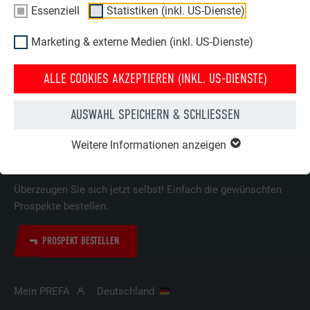
Karriere
Angebot anfordern
Essenziell
Statistiken (inkl. US-Dienste)
Presse
Kontakt
Marketing & externe Medien (inkl. US-Dienste)
Partner
Erfahrungen
Zertifikate
Beschwerden &
ALLE COOKIES AKZEPTIEREN (INKL. US-DIENSTE)
Reklamationen
Compliance
AUSWAHL SPEICHERN & SCHLIESSEN
Weitere Informationen anzeigen
ENTDECKEN SIE DIE VIELEN VORTEILE DER PREFA PRODUKTE
Überzeugen Sie sich jetzt selbst! Einfach die gewünschten
Prospekte bestellen.
PROSPEKT BESTELLEN
Mein PREFA
Deutschland