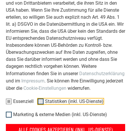
und von Drittanbietern verarbeitet, die ihren Sitz in den
ZURÜCK
WEITER
USA haben. Wenn Sie Ihre Zustimmung für alle Dienste
erteilen, so willigen Sie auch explizit nach Art. 49 Abs. 1
lit. a) DSGVO in die Datenübermittlung in die USA ein. Wir
informieren Sie, dass die USA über kein den Standards der
ÜBER PREFA
WIR HELFEN IHNEN
EU entsprechendes Datenschutzniveau verfügt.
Insbesondere können US-Behörden zu Kontroll- bzw.
Über uns
Fragen & Antworten
Überwachungszwecken auf Ihre Daten zugreifen, ohne
Nachhaltigkeit
Prospekte bestellen
dass Sie darüber informiert werden und ohne dass Sie
Karriere
Angebot anfordern
dagegen rechtlich vorgehen können. Weitere
Informationen finden Sie in unserer
Datenschutzerklärung
Presse
Kontakt
und im
Impressum
. Sie können Ihre Einwilligung jederzeit
Partner
Erfahrungen
über die
Cookie-Einstellungen
widerrufen.
Zertifikate
Beschwerden &
Reklamationen
Essenziell
Statistiken (inkl. US-Dienste)
Compliance
Marketing & externe Medien (inkl. US-Dienste)
ALLE COOKIES AKZEPTIEREN (INKL. US-DIENSTE)
ENTDECKEN SIE DIE VIELEN VORTEILE DER PREFA PRODUKTE