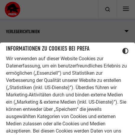
VERLEGERICHTLINIEN
INFORMATIONEN ZU COOKIES BEI PREFA
Fassade
Strangpressprofile
Wir verwenden auf dieser Website Cookies zur
Produktinformationen
Werkstoff
Datenerfassung, um ein benutzerfreundliches Erlebnis zu
ermöglichen („Essenziell“) und Statistiken zur
Verbesserung der Qualität unserer Website zu erstellen
WERKSTOFF
(„Statistiken (inkl. US-Dienste)“). Überdies führen wir
Marketing-Aktivitäten durch und binden externe Medien
ein („Marketing & externe Medien (inkl. US-Dienste)“). Sie
Die Profilwelle und das Zackenprofil werden aus einer
können entweder über „Speichern“ die jeweils
Aluminiumlegierung EN AW-6060 T66 unter Einhaltung der
ausgewählten Kategorien von Cookies und externen
Toleranzen nach EN 12020-2 stranggepresst.
Medien zulassen oder alle Cookies und Medien
akzeptieren. Bei diesen Cookies werden Daten von uns