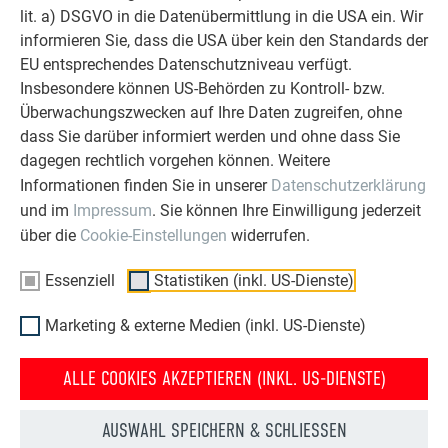
lit. a) DSGVO in die Datenübermittlung in die USA ein. Wir
informieren Sie, dass die USA über kein den Standards der
EU entsprechendes Datenschutzniveau verfügt.
Insbesondere können US-Behörden zu Kontroll- bzw.
Überwachungszwecken auf Ihre Daten zugreifen, ohne
Abschließend die Spannstücke auf beiden Seiten in
dass Sie darüber informiert werden und ohne dass Sie
die Wandprofile einschieben.
dagegen rechtlich vorgehen können. Weitere
Spannstücke mit Sterngriff bzw. 6-Kant-Schraube sind
Informationen finden Sie in unserer
Datenschutzerklärung
handfest anzuziehen.
und im
Impressum
. Sie können Ihre Einwilligung jederzeit
über die
Cookie-Einstellungen
widerrufen.
MONTAGE ABDECKUNG
Essenziell
Statistiken (inkl. US-Dienste)
Marketing & externe Medien (inkl. US-Dienste)
ALLE COOKIES AKZEPTIEREN (INKL. US-DIENSTE)
AUSWAHL SPEICHERN & SCHLIESSEN