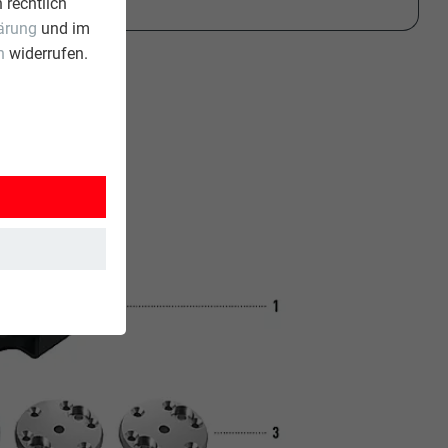
 rechtlich
ärung
und im
n
widerrufen.