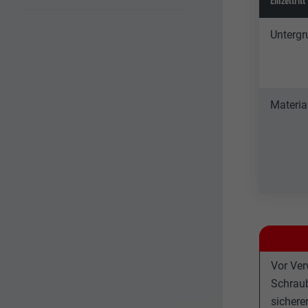
Einzeltritt
Untergr
Materi
Vor Ver
Schraub
sichere