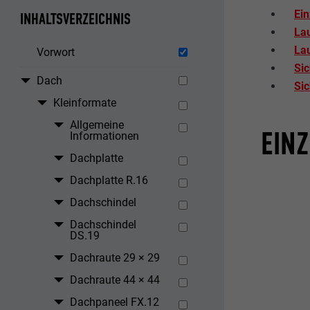
Ein
INHALTSVERZEICHNIS
Lau
Lau
Vorwort
Si
Dach
Sic
Kleinformate
Allgemeine
EINZ
Informationen
Dachplatte
Dachplatte R.16
Dachschindel
Dachschindel
DS.19
Dachraute 29 × 29
Dachraute 44 × 44
Dachpaneel FX.12