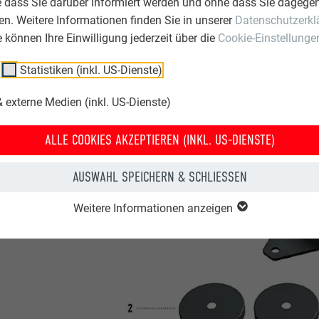
e dass Sie darüber informiert werden und ohne dass Sie dagegen
G: Montagebereiche der PREFA Dachsysteme einhalten.
n. Weitere Informationen finden Sie in unserer
Datenschutzerkl
ie können Ihre Einwilligung jederzeit über die
Cookie-Einstellunge
IGTES MATERIAL
Statistiken (inkl. US-Dienste)
 externe Medien (inkl. US-Dienste)
ALLE COOKIES AKZEPTIEREN (INKL. US-DIENSTE)
AUSWAHL SPEICHERN & SCHLIESSEN
Weitere Informationen anzeigen