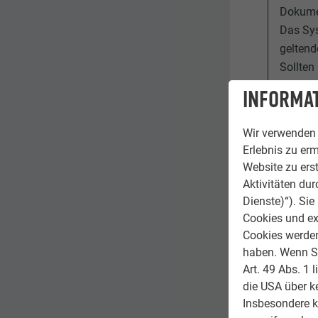
Dokume
Das Sys
geltend
Sollten
Der Ein
INFORMAT
Einzelt
Gesundh
Wir verwenden 
des Ben
Erlebnis zu erm
Bei Win
Website zu erst
Es dürf
Aktivitäten du
Dienste)“). Si
Cookies und ex
Cookies werden 
haben. Wenn Sie
Bei all
Art. 49 Abs. 1 
die USA über k
im Mon
Insbesondere 
liegt).