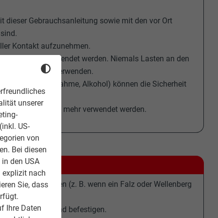
t dieser Gebrauchsanleitung sowie mit den vor Ort
 sind.
eller Kontakt aufzunehmen.
 andere Zwecke verwendet werden. Niemals Lasten an den
Schutzausrüstung verwenden.
Medikamenteneinnahme, Alkohol) können die Sicherheit
rfreundliches
lität unserer
rungssysteme nicht mehr verwendet werden.
eting-
inkl. US-
tegorien von
en. Bei diesen
z in den USA
 explizit nach
platte zu montieren (z. B. wenn ein Falz oder Wellenberg
ieren Sie, dass
rfügt.
f Ihre Daten
ndeckung setzen und befestigen.