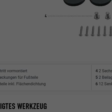
tritt vormontiert
4
2 Sech
eckungen für Fußteile
5
2 Beila
eile inkl. Flächendichtung
6
12 Senk
IGTES WERKZEUG