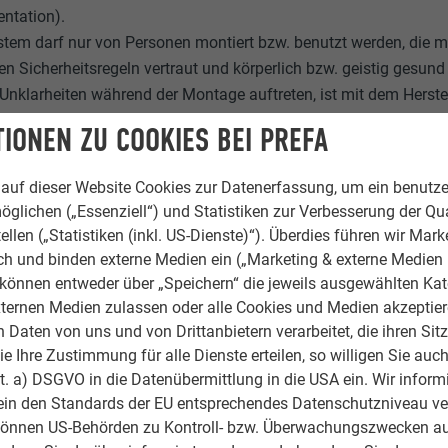
ntation).
tem darf nur von Personen montiert bzw. benutzt werden, die mi
en Sicherheitsregeln vertraut und körperlich bzw. geistig gesund
 Unklarheiten während der Montage auftreten, ist mit dem Herst
zeltritt wurde zur Dachbegehung entwickelt und darf nicht für
IONEN ZU COOKIES BEI PREFA
ritt hängen oder diesen als Anschlagpunkt für die persönliche 
eitliche Einschränkungen (z. B. Herz- und Kreislaufprobleme, 
auf dieser Website Cookies zur Datenerfassung, um ein benutze
utzers bei Arbeiten in der Höhe beeinträchtigen.
öglichen („Essenziell“) und Statistiken zur Verbesserung der Qua
dstärken, die über das übliche Maß hinausgehen, dürfen Siche
ellen („Statistiken (inkl. US-Dienste)“). Überdies führen wir Mark
en keine Änderungen am Einzeltritt vorgenommen werden.
rch und binden externe Medien ein („Marketing & externe Medien (
e können entweder über „Speichern“ die jeweils ausgewählten Ka
ternen Medien zulassen oder alle Cookies und Medien akzeptier
Daten von uns und von Drittanbietern verarbeitet, die ihren Sit
HINWEIS
 Ihre Zustimmung für alle Dienste erteilen, so willigen Sie auch
en PREFA Dachsystemen kann es erforderlich sein, eine Unterlags
lit. a) DSGVO in die Datenübermittlung in die USA ein. Wir inform
ein den Standards der EU entsprechendes Datenschutzniveau ve
tagebereich
können US-Behörden zu Kontroll- bzw. Überwachungszwecken au
 Den Einzeltritt nicht am Falz oder Wellenberg der PREFA Dachei