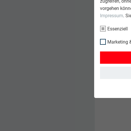
zugreifen, ohn
ACHTUN
vorgehen könne
Impressum
. S
BENÖT
Essenziell
Marketing &