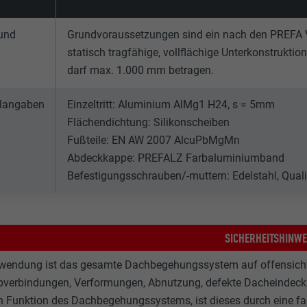
und
Grundvoraussetzungen sind ein nach den PREFA V
statisch tragfähige, vollflächige Unterkonstrukt
darf max. 1.000 mm betragen.
alangaben
Einzeltritt: Aluminium AlMg1 H24, s = 5mm
Flächendichtung: Silikonscheiben
Fußteile: EN AW 2007 AlcuPbMgMn
Abdeckkappe: PREFALZ Farbaluminiumband
Befestigungsschrauben/-muttern: Edelstahl, Quali
SICHERHEITSHINWE
wendung ist das gesamte Dachbegehungssystem auf offensichtli
verbindungen, Verformungen, Abnutzung, defekte Dacheindeckun
n Funktion des Dachbegehungssystems, ist dieses durch eine fac