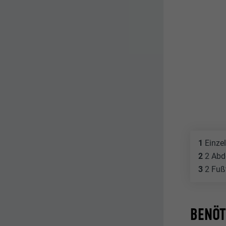
1
Einzel
2
2 Abd
3
2 Fußt
BENÖT