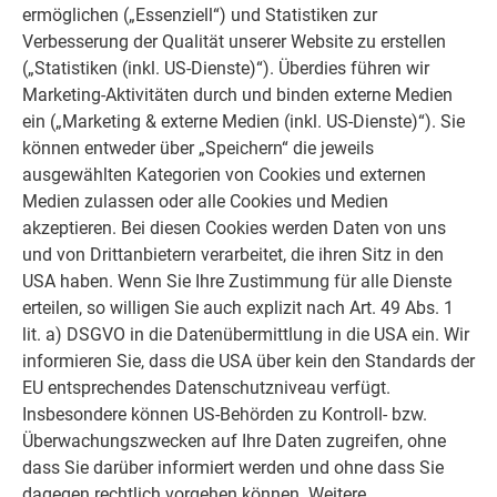
ermöglichen („Essenziell“) und Statistiken zur
Verbesserung der Qualität unserer Website zu erstellen
(„Statistiken (inkl. US-Dienste)“). Überdies führen wir
Marketing-Aktivitäten durch und binden externe Medien
ein („Marketing & externe Medien (inkl. US-Dienste)“). Sie
können entweder über „Speichern“ die jeweils
ausgewählten Kategorien von Cookies und externen
HINWEIS
Medien zulassen oder alle Cookies und Medien
akzeptieren. Bei diesen Cookies werden Daten von uns
Eine kombinierte Montage von Profilen mit und ohne
und von Drittanbietern verarbeitet, die ihren Sitz in den
Gleithaft ist nicht zulässig, da durch die Bauhöhe des
USA haben. Wenn Sie Ihre Zustimmung für alle Dienste
Gleithafts (2,1 mm) unterschiedliche Montageebenen
erteilen, so willigen Sie auch explizit nach Art. 49 Abs. 1
entstehen.
lit. a) DSGVO in die Datenübermittlung in die USA ein. Wir
informieren Sie, dass die USA über kein den Standards der
EU entsprechendes Datenschutzniveau verfügt.
Insbesondere können US-Behörden zu Kontroll- bzw.
Überwachungszwecken auf Ihre Daten zugreifen, ohne
dass Sie darüber informiert werden und ohne dass Sie
dagegen rechtlich vorgehen können. Weitere