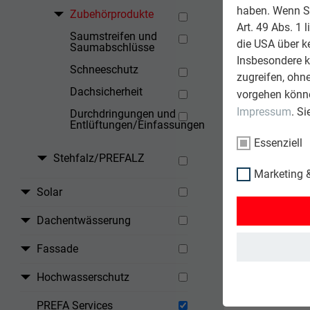
haben. Wenn Sie
Zubehörprodukte
Art. 49 Abs. 1 
Saumstreifen und
die USA über k
Saumabschlüsse
Insbesondere 
Schneeschutz
zugreifen, ohn
Dachsicherheit
vorgehen könne
Impressum
. S
Durchdringungen und
Entlüftungen/Einfassungen
Essenziell
Stehfalz/PREFALZ
Marketing &
Solar
Dachentwässerung
Fassade
Hochwasserschutz
PREFA Services