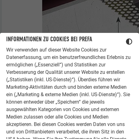
INFORMATIONEN ZU COOKIES BEI PREFA
Wir verwenden auf dieser Website Cookies zur
Datenerfassung, um ein benutzerfreundliches Erlebnis zu
ermöglichen („Essenziell“) und Statistiken zur
Verbesserung der Qualität unserer Website zu erstellen
(„Statistiken (inkl. US-Dienste)“). Überdies führen wir
Eine präzise Montage ist wichtig, da diese das
Marketing-Aktivitäten durch und binden externe Medien
Erscheinungsbild Ihrer Fassade maßgeblich gestaltet. Je
ein („Marketing & externe Medien (inkl. US-Dienste)“). Sie
exakter die Profile eingemessen und anschließend montiert
können entweder über „Speichern“ die jeweils
werden, desto leichter werden Sie sich bei der fachgerechten
ausgewählten Kategorien von Cookies und externen
Verlegung tun. Stellen Sie sicher, dass die Hinterlüftung nicht
Medien zulassen oder alle Cookies und Medien
behindert wird.
akzeptieren. Bei diesen Cookies werden Daten von uns
und von Drittanbietern verarbeitet, die ihren Sitz in den