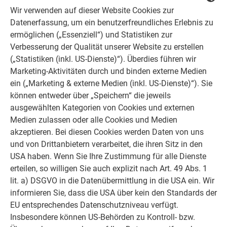
Wir verwenden auf dieser Website Cookies zur
Datenerfassung, um ein benutzerfreundliches Erlebnis zu
ermöglichen („Essenziell“) und Statistiken zur
Verbesserung der Qualität unserer Website zu erstellen
(„Statistiken (inkl. US-Dienste)“). Überdies führen wir
Marketing-Aktivitäten durch und binden externe Medien
ein („Marketing & externe Medien (inkl. US-Dienste)“). Sie
können entweder über „Speichern“ die jeweils
ausgewählten Kategorien von Cookies und externen
Medien zulassen oder alle Cookies und Medien
Unterkonstruktionsabstand
akzeptieren. Bei diesen Cookies werden Daten von uns
und von Drittanbietern verarbeitet, die ihren Sitz in den
USA haben. Wenn Sie Ihre Zustimmung für alle Dienste
Beachten Sie die empfohlene max. Auskragung der PREFA
erteilen, so willigen Sie auch explizit nach Art. 49 Abs. 1
Strangpressprofile gemäß den statischen Anforderungen an
lit. a) DSGVO in die Datenübermittlung in die USA ein. Wir
ungestützten Gebäudeecken/Randbereichen von max. einem
informieren Sie, dass die USA über kein den Standards der
Viertel des Unterkonstruktionsabstandes:
EU entsprechendes Datenschutzniveau verfügt.
Insbesondere können US-Behörden zu Kontroll- bzw.