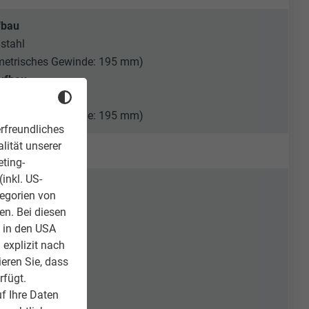
fbau
stahl
 metrisches Gewinde: 195 mm)
ufbau
stahl
 metrisches Gewinde: 195 mm)
rfreundliches
lität unserer
unny)
eting-
inkl. US-
tegorien von
en. Bei diesen
z in den USA
 explizit nach
ieren Sie, dass
rfügt.
f Ihre Daten