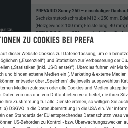
PREVARIO Sunny 250 – einschaliger Dachau
Sechskantstockschraube M12 x 250 mm, Edel
(Holzgewinde: 100 mm; Freistellung: 40 mm;
ngsmittel
PREVARIO Sunny 350 – zweischaliger Dacha
IONEN ZU COOKIES BEI PREFA
Sechskantstockschraube M12 x 350 mm, Edel
(Holzgewinde: 100 mm; Freistellung: 40 mm;
auf dieser Website Cookies zur Datenerfassung, um ein benutze
öglichen („Essenziell“) und Statistiken zur Verbesserung der Qua
pulverbeschichtet in Anthrazit (Kalotte und S
ellen („Statistiken (inkl. US-Dienste)“). Überdies führen wir Mark
rch und binden externe Medien ein („Marketing & externe Medien (
3 Flanschmuttern M12, Edelstahl (SW 18)
e können entweder über „Speichern“ die jeweils ausgewählten Ka
EPDM-Dichtung für Kalotte
ternen Medien zulassen oder alle Cookies und Medien akzeptier
Kalotte (EN AW 1050A)
Daten von uns und von Drittanbietern verarbeitet, die ihren Sit
ile
EPDM Dichtscheibe (60 Shore)
 Ihre Zustimmung für alle Dienste erteilen, so willigen Sie auch
Sunny (EN AW 1050A)
lit. a) DSGVO in die Datenübermittlung in die USA ein. Wir inform
Schienenhalter (EN AW 6005A)
ein den Standards der EU entsprechendes Datenschutzniveau ve
Befestigungsschraube M8 (T40)
können US-Behörden zu Kontroll- bzw. Überwachungszwecken au