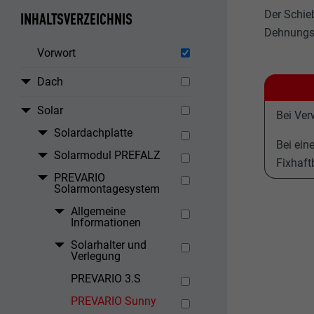
Der Schie
INHALTSVERZEICHNIS
Dehnungsb
Vorwort
Dach
Solar
Bei Ver
Solardachplatte
Bei ein
Solarmodul PREFALZ
Fixhaft
PREVARIO
Solarmontagesystem
Allgemeine
Informationen
Solarhalter und
Verlegung
PREVARIO 3.S
PREVARIO Sunny