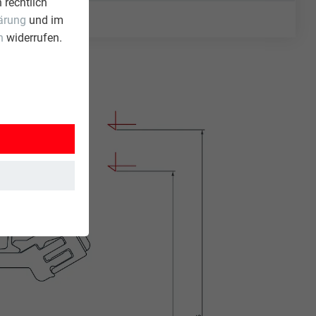
 rechtlich
ärung
und im
n
widerrufen.