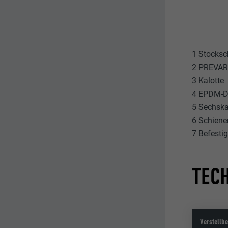
1 Stocksc
2 PREVAR
3 Kalotte
4 EPDM-D
5 Sechska
6 Schiene
7 Befesti
TEC
Verstellbe