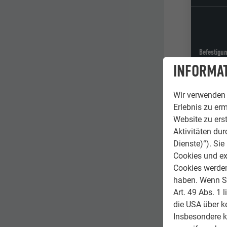
Befestigu
INFORMAT
Wir verwenden 
Erlebnis zu erm
Farbe
Website zu erst
Aktivitäten du
Dienste)“). Si
Cookies und ex
Cookies werden 
Bestandte
haben. Wenn Sie
Art. 49 Abs. 1 
die USA über k
Insbesondere 