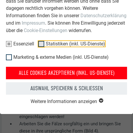
dass Sie darüber informiert werden und ohne dass Sie
dagegen rechtlich vorgehen können. Weitere
Informationen finden Sie in unserer
Datenschutzerklärung
und im
Impressum
. Sie können Ihre Einwilligung jederzeit
über die
Cookie-Einstellungen
widerrufen.
Essenziell
Statistiken (inkl. US-Dienste)
Marketing & externe Medien (inkl. US-Dienste)
Öffnen Sie den Falz mit dem Schaleisen (Bild 1).
ALLE COOKIES AKZEPTIEREN (INKL. US-DIENSTE)
Lösen Sie die Nägel und entfernen Sie die zu
wechselnde Raute klein (Bild 2).
AUSWAHL SPEICHERN & SCHLIESSEN
Einhängfalz der neuen Raute klein leicht öffnen, nach
oben schieben und befestigen (Bild 3).
Weitere Informationen anzeigen
ACHTUNG:
Position der neuen Rillennägel so wählen,
dass diese nicht in das bereits vorhandene Nagelloch
eingeschlagen werden!
Arbeiten Sie die Fälze sorgfältig ein und bringen Sie
diese in ihre ursprüngliche Form (Bild 4).