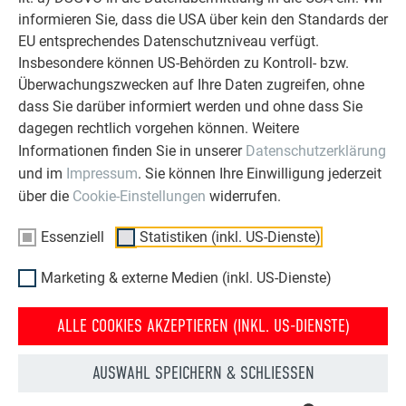
informieren Sie, dass die USA über kein den Standards der
EU entsprechendes Datenschutzniveau verfügt.
Insbesondere können US-Behörden zu Kontroll- bzw.
Überwachungszwecken auf Ihre Daten zugreifen, ohne
dass Sie darüber informiert werden und ohne dass Sie
dagegen rechtlich vorgehen können. Weitere
Informationen finden Sie in unserer
Datenschutzerklärung
und im
Impressum
. Sie können Ihre Einwilligung jederzeit
über die
Cookie-Einstellungen
widerrufen.
PREFA Balkonniete
Essenziell
Statistiken (inkl. US-Dienste)
Marketing & externe Medien (inkl. US-Dienste)
1
PREFA Plattenmundstück
2
Nietsetzgerät
ALLE COOKIES AKZEPTIEREN (INKL. US-DIENSTE)
UNTERKONSTRUKTION – MAXIMALE
AUSWAHL SPEICHERN & SCHLIESSEN
BEFESTIGUNGS- UND RANDABSTÄNDE