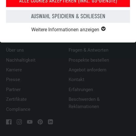
ALLE COOKIES AKZEPTIEREN (INKL. US-DIENSTE)
ZURÜCK
WEITER
AUSWAHL SPEICHERN & SCHLIESSEN
Weitere Informationen anzeigen
ÜBER PREFA
WIR HELFEN IHNEN
Über uns
Fragen & Antworten
Nachhaltigkeit
Prospekte bestellen
Karriere
Angebot anfordern
Presse
Kontakt
Partner
Erfahrungen
Zertifikate
Beschwerden &
Reklamationen
Compliance