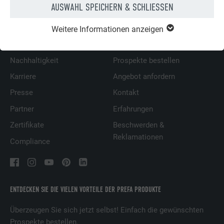
AUSWAHL SPEICHERN & SCHLIESSEN
ÜBER PREFA
WIR HELFEN IHNEN
Weitere Informationen anzeigen
Über uns
Fragen & Antworten
Nachhaltigkeit
Prospekte bestellen
Karriere
Angebot anfordern
Presse
Kontakt
Partner
Erfahrungen
Zertifikate
Beschwerden &
Reklamationen
Compliance
ENTDECKEN SIE DIE VIELEN VORTEILE DER PREFA PRODUKTE
Überzeugen Sie sich jetzt selbst! Einfach die gewünschten
Prospekte bestellen.