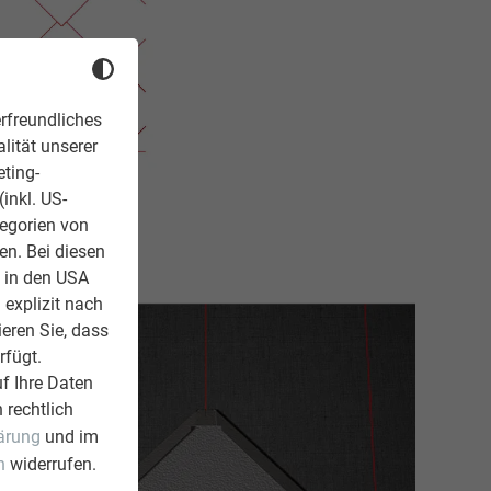
rfreundliches
lität unserer
eting-
inkl. US-
tegorien von
en. Bei diesen
z in den USA
 explizit nach
ieren Sie, dass
rfügt.
f Ihre Daten
 rechtlich
ärung
und im
n
widerrufen.