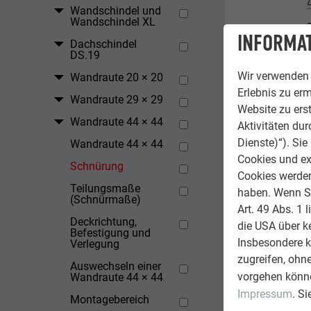
Wandschindel und
Wandschindel XL
INFORMAT
Dachschindel
DS.19
Wir verwenden 
Wandraute 20 × 20
Erlebnis zu erm
Wandraute 29 × 29
Website zu erst
Wandraute 44 × 44
Aktivitäten du
Dienste)“). Si
Wandraute 44 × 44
Cookies und ex
Schnürung
Cookies werden 
Teilungsmaße
haben. Wenn Sie
(Schnürmaße)
Art. 49 Abs. 1 
Deckrichtung,
die USA über k
Befestigung und
Insbesondere 
Verlegung
zugreifen, ohn
Auswechseln einer
vorgehen könne
Wandraute 44 × 44
Impressum
. S
Montagebereich