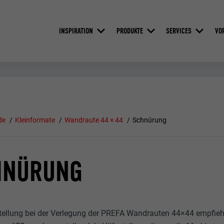
INSPIRATION
PRODUKTE
SERVICES
VO
de
Kleinformate
Wandraute 44 × 44
Schnürung
HNÜRUNG
stellung bei der Verlegung der PREFA Wandrauten 44×44 empfieh