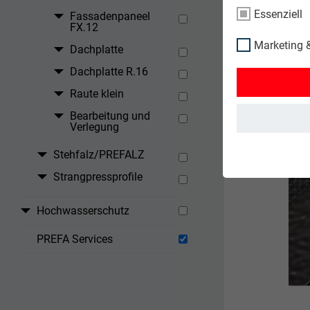
Essenziell
Fassadenpaneel
FX.12
Marketing &
Dachplatte
Dachplatte R.16
Raute klein
Bearbeitung und
Verlegung
Stehfalz/PREFALZ
Strangpressprofile
Hochwasserschutz
PREFA Services