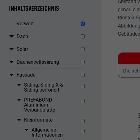
Abstand v
INHALTSVERZEICHNIS
genau ein
Richten S
Vorwort
Abbildung 
Gebäudeec
Dach
Solar
Dachentwässerung
Die ric
Fassade
Siding, Siding.X &
Siding perforiert
PREFABOND
Aluminium
Verbundplatte
Kleinformate
Allgemeine
Informationen