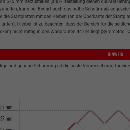
on 675 mm herzustellen (als Hilfestellung dienen die Markieru
zuhalten, kann bei Bedarf auch das halbe Schnürmaß angezeic
ie die Startplatten mit den Kerben (an der Oberkante der Startp
unten). Hierbei ist zu beachten, dass der Bereich für die seitlic
ken) nicht mittig in den Wandrauten 44×44 liegt (Symmetrie F
HINWEIS
htige und genaue Schnürung ist die beste Voraussetzung für ein