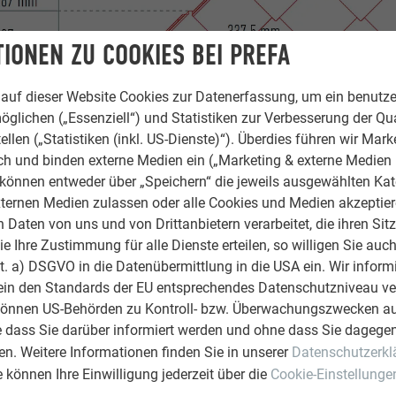
IONEN ZU COOKIES BEI PREFA
auf dieser Website Cookies zur Datenerfassung, um ein benutze
öglichen („Essenziell“) und Statistiken zur Verbesserung der Qua
ellen („Statistiken (inkl. US-Dienste)“). Überdies führen wir Mark
rch und binden externe Medien ein („Marketing & externe Medien (
e können entweder über „Speichern“ die jeweils ausgewählten Ka
ternen Medien zulassen oder alle Cookies und Medien akzeptier
Daten von uns und von Drittanbietern verarbeitet, die ihren Sit
 Ihre Zustimmung für alle Dienste erteilen, so willigen Sie auch
lit. a) DSGVO in die Datenübermittlung in die USA ein. Wir inform
ein den Standards der EU entsprechendes Datenschutzniveau ve
können US-Behörden zu Kontroll- bzw. Überwachungszwecken au
e dass Sie darüber informiert werden und ohne dass Sie dagegen
n. Weitere Informationen finden Sie in unserer
Datenschutzerkl
ie können Ihre Einwilligung jederzeit über die
Cookie-Einstellunge