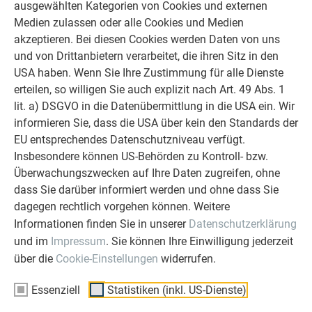
ausgewählten Kategorien von Cookies und externen
Medien zulassen oder alle Cookies und Medien
Zubehör
akzeptieren. Bei diesen Cookies werden Daten von uns
und von Drittanbietern verarbeitet, die ihren Sitz in den
USA haben. Wenn Sie Ihre Zustimmung für alle Dienste
erteilen, so willigen Sie auch explizit nach Art. 49 Abs. 1
lit. a) DSGVO in die Datenübermittlung in die USA ein. Wir
ZURÜCK
WEITER
informieren Sie, dass die USA über kein den Standards der
EU entsprechendes Datenschutzniveau verfügt.
Insbesondere können US-Behörden zu Kontroll- bzw.
Überwachungszwecken auf Ihre Daten zugreifen, ohne
ÜBER PREFA
WIR HELFEN IHNEN
dass Sie darüber informiert werden und ohne dass Sie
Über uns
Fragen & Antworten
dagegen rechtlich vorgehen können. Weitere
Informationen finden Sie in unserer
Datenschutzerklärung
Nachhaltigkeit
Prospekte bestellen
und im
Impressum
. Sie können Ihre Einwilligung jederzeit
Karriere
Angebot anfordern
über die
Cookie-Einstellungen
widerrufen.
Presse
Kontakt
Essenziell
Statistiken (inkl. US-Dienste)
Partner
Erfahrungen