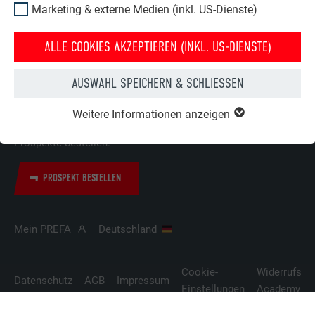
Zertifikate
Beschwerden &
Marketing & externe Medien (inkl. US-Dienste)
Reklamationen
Compliance
ALLE COOKIES AKZEPTIEREN (INKL. US-DIENSTE)
AUSWAHL SPEICHERN & SCHLIESSEN
ENTDECKEN SIE DIE VIELEN VORTEILE DER PREFA PRODUKTE
Weitere Informationen anzeigen
Überzeugen Sie sich jetzt selbst! Einfach die gewünschten
Prospekte bestellen.
PROSPEKT BESTELLEN
Mein PREFA
Deutschland
Cookie-
Widerrufsbe
Datenschutz
AGB
Impressum
Einstellungen
Academy