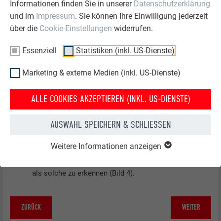
Informationen finden Sie in unserer
Datenschutzerklärung
und im
Impressum
. Sie können Ihre Einwilligung jederzeit
über die
Cookie-Einstellungen
widerrufen.
Essenziell
Statistiken (inkl. US-Dienste)
Marketing & externe Medien (inkl. US-Dienste)
ALLE COOKIES AKZEPTIEREN (INKL. US-DIENSTE)
Öffnen Sie den Falz mit dem Schaleisen (Bild 1).
Öffnen Sie den Haft und entfernen Sie die zu
AUSWAHL SPEICHERN & SCHLIESSEN
wechselnde Schindel (Bild 2).
Neue Schindel einarbeiten und Fälze sorgfältig
Weitere Informationen anzeigen
einpassen (Bild 3).
Eine fachgerecht ausgewechselte Schindel ist nicht
als solche zu erkennen (Bild 4).
ZURÜCK
WEITER