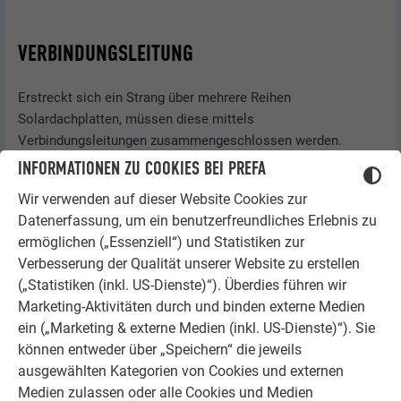
VERBINDUNGSLEITUNG
Erstreckt sich ein Strang über mehrere Reihen
Solardachplatten, müssen diese mittels
Verbindungsleitungen zusammengeschlossen werden.
INFORMATIONEN ZU COOKIES BEI PREFA
Diese Leitungen werden projektbezogen gefertigt und sind
mittels fortlaufender Nummerierung zugeordnet. Die
Wir verwenden auf dieser Website Cookies zur
Kabelenden sind jeweils mit PV-Stecker und PV-Buchse
Datenerfassung, um ein benutzerfreundliches Erlebnis zu
ausgestattet.
ermöglichen („Essenziell“) und Statistiken zur
Verbesserung der Qualität unserer Website zu erstellen
Entnehmen Sie die entsprechende Position dem Verlegeplan.
(„Statistiken (inkl. US-Dienste)“). Überdies führen wir
Marketing-Aktivitäten durch und binden externe Medien
ein („Marketing & externe Medien (inkl. US-Dienste)“). Sie
können entweder über „Speichern“ die jeweils
ausgewählten Kategorien von Cookies und externen
Medien zulassen oder alle Cookies und Medien