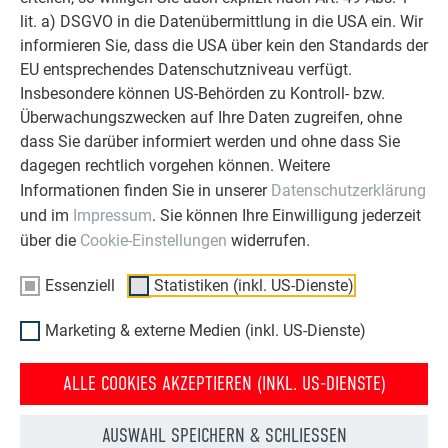
lit. a) DSGVO in die Datenübermittlung in die USA ein. Wir
Nennspannung U
7,04 V
informieren Sie, dass die USA über kein den Standards der
MPP
EU entsprechendes Datenschutzniveau verfügt.
Nennstrom I
6,11 A
Insbesondere können US-Behörden zu Kontroll- bzw.
MPP
Überwachungszwecken auf Ihre Daten zugreifen, ohne
Leerlaufspannung U
8,28 V
dass Sie darüber informiert werden und ohne dass Sie
OC
dagegen rechtlich vorgehen können. Weitere
Kurzschlussstrom I
6,42 A
SC
Informationen finden Sie in unserer
Datenschutzerklärung
und im
Impressum
. Sie können Ihre Einwilligung jederzeit
Modulwirkungsgrad
14,5 %
über die
Cookie-Einstellungen
widerrufen.
Leistungstoleranz
+/- 5 %
Essenziell
Statistiken (inkl. US-Dienste)
* STC (Standard Test Conditions): Bestrahlungsstärke 1.000
Marketing & externe Medien (inkl. US-Dienste)
W/m², Spektrale Verteilung AM 1,5 | Temperatur 25±2 °C,
entsprechend EN 60904-3
ALLE COOKIES AKZEPTIEREN (INKL. US-DIENSTE)
AUSWAHL SPEICHERN & SCHLIESSEN
ALLGEMEINE DATEN