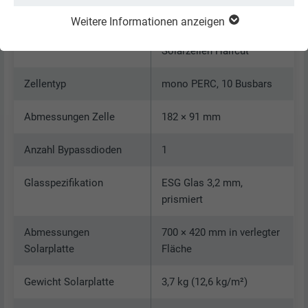
Weitere Informationen anzeigen
Zellen
12 Hocheffizienz-
Solarzellen Halfcut
Zellentyp
mono PERC, 10 Busbars
Abmessungen Zelle
182 × 91 mm
Anzahl Bypassdioden
1
Glasspezifikation
ESG Glas 3,2 mm,
prismiert
Abmessungen
700 × 420 mm in verlegter
Solarplatte
Fläche
Gewicht Solarplatte
3,7 kg (12,6 kg/m²)