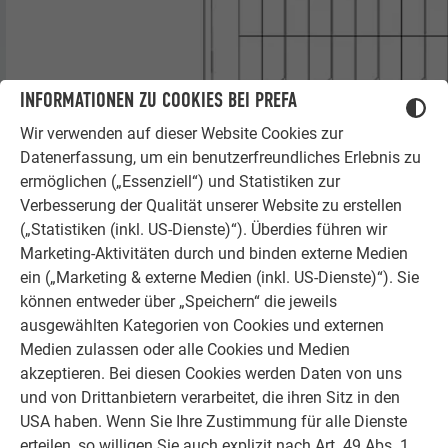
INFORMATIONEN ZU COOKIES BEI PREFA
Wir verwenden auf dieser Website Cookies zur
Datenerfassung, um ein benutzerfreundliches Erlebnis zu
ermöglichen („Essenziell“) und Statistiken zur
Verbesserung der Qualität unserer Website zu erstellen
(„Statistiken (inkl. US-Dienste)“). Überdies führen wir
Marketing-Aktivitäten durch und binden externe Medien
ein („Marketing & externe Medien (inkl. US-Dienste)“). Sie
können entweder über „Speichern“ die jeweils
Zeichnung Solardachplatte klein
ausgewählten Kategorien von Cookies und externen
Medien zulassen oder alle Cookies und Medien
akzeptieren. Bei diesen Cookies werden Daten von uns
ELEKTRISCHE EIGENSCHAFTEN BEI STC*
und von Drittanbietern verarbeitet, die ihren Sitz in den
USA haben. Wenn Sie Ihre Zustimmung für alle Dienste
Nennleistung P
43 Wp
erteilen, so willigen Sie auch explizit nach Art. 49 Abs. 1
MPP