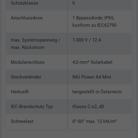
Schutzklasse
II
Anschlussdose
1 Bypassdiode; IP65,
konform zu IEC62790
max. Systemspannung /
1.000 V / 12 A
max. Rückstrom
Modulanschluss
4,0 mm² Solarkabel
Steckverbinder
NIU Power A4 Mini
Herkunft
hergestellt in Österreich
IEC-Brandschutz Typ
Klasse C-s2, d0
Schneelast
0°-60° max. 13 kN/m²