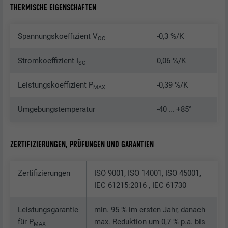
THERMISCHE EIGENSCHAFTEN
Spannungskoeffizient V
-0,3 %/K
OC
Stromkoeffizient I
0,06 %/K
SC
Leistungskoeffizient P
-0,39 %/K
MAX
Umgebungstemperatur
-40 … +85°
ZERTIFIZIERUNGEN, PRÜFUNGEN UND GARANTIEN
Zertifizierungen
ISO 9001, ISO 14001, ISO 45001,
IEC 61215:2016 , IEC 61730
Leistungsgarantie
min. 95 % im ersten Jahr, danach
für P
max. Reduktion um 0,7 % p.a. bis
MAX