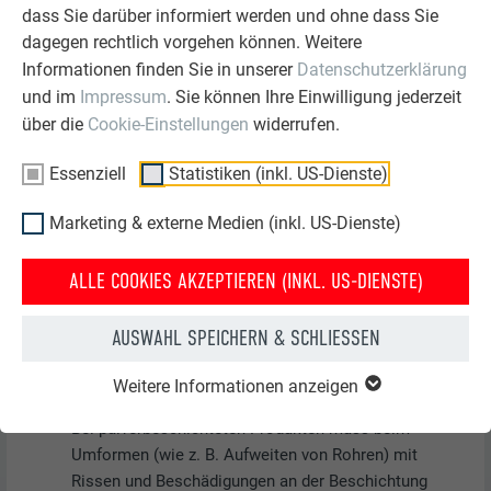
sind fachgerecht auszuführen.
dass Sie darüber informiert werden und ohne dass Sie
Geringfügige Farbabweichungen sind kein
dagegen rechtlich vorgehen können. Weitere
Qualitätsmangel. Kleine Kratzspuren sind
Informationen finden Sie in unserer
Datenschutzerklärung
verarbeitungsbedingt möglich und beeinträchtigen die
und im
Impressum
. Sie können Ihre Einwilligung jederzeit
Funktion und Haltbarkeit nicht.
über die
Cookie-Einstellungen
widerrufen.
Eindeckungen und Bekleidungen aus PREFALZ sind
„nicht selbsttragende Profile“ und besitzen keine
Essenziell
Statistiken (inkl. US-Dienste)
absolut plane Oberfläche. Es handelt sich hierbei um
die für Dünnblech typische Verformung. Eine leichte
Marketing & externe Medien (inkl. US-Dienste)
Wellenbildung ist für alle Dünnbleche charakteristisch
und stellt keinen Mangel dar.
ALLE COOKIES AKZEPTIEREN (INKL. US-DIENSTE)
Beachten Sie unbedingt die Einhaltung und Kontrolle
aller Sicherheitsmaßnahmen vor Beginn Ihrer Arbeit.
AUSWAHL SPEICHERN & SCHLIESSEN
Verwenden Sie eine Deckhilfe und berücksichtigen Sie
alle sonstigen Sicherheitsmaßnahmen, wie eventuell
Weitere Informationen anzeigen
erforderliche Sicherheitsdachhaken.
Bei pulverbeschichteten Produkten muss beim
Umformen (wie z. B. Aufweiten von Rohren) mit
Rissen und Beschädigungen an der Beschichtung