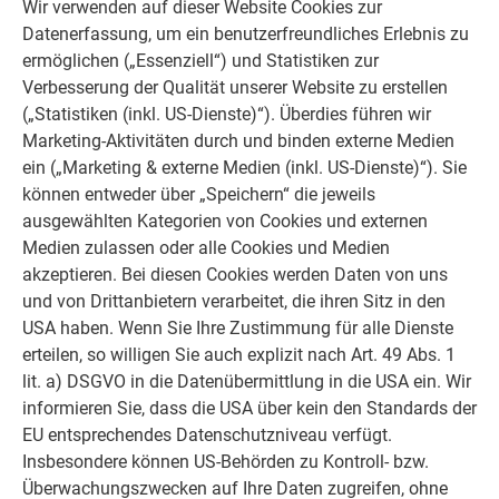
Wir verwenden auf dieser Website Cookies zur
unbedingt darauf, dass die Pfeilrichtung auf jeder
Datenerfassung, um ein benutzerfreundliches Erlebnis zu
Fläche einheitlich ausgerichtet ist.
ermöglichen („Essenziell“) und Statistiken zur
Bei PREFA Deckungen über dickeren
Verbesserung der Qualität unserer Website zu erstellen
Bitumenschichten oder dickeren Trennlagen benötigen
(„Statistiken (inkl. US-Dienste)“). Überdies führen wir
Sie längere Rillennägel (z. B. 2,8/40).
Marketing-Aktivitäten durch und binden externe Medien
Das Überstreichen oder Ausbessern von Kratzern auf
ein („Marketing & externe Medien (inkl. US-Dienste)“). Sie
bandbeschichteten Aluminiumprodukten ist aufgrund
können entweder über „Speichern“ die jeweils
der Korrosionsbeständigkeit von Aluminium nicht
ausgewählten Kategorien von Cookies und externen
erforderlich. Beim Ausbessern von Kratzern kann es
Medien zulassen oder alle Cookies und Medien
aufgrund unterschiedlicher Lackqualitäten der
akzeptieren. Bei diesen Cookies werden Daten von uns
Ausbesserungslacke/-stifte zu Farbunterschieden
und von Drittanbietern verarbeitet, die ihren Sitz in den
kommen.
USA haben. Wenn Sie Ihre Zustimmung für alle Dienste
Die Verarbeitungstemperatur sollte 0 °C nicht
erteilen, so willigen Sie auch explizit nach Art. 49 Abs. 1
unterschreiten.
lit. a) DSGVO in die Datenübermittlung in die USA ein. Wir
Für Einbauteile und Dachdurchdringungen sind auf das
informieren Sie, dass die USA über kein den Standards der
Eindeckungsmaterial abgestimmte Systemelemente
EU entsprechendes Datenschutzniveau verfügt.
und Befestigungsmittel von PREFA zu verwenden.
Insbesondere können US-Behörden zu Kontroll- bzw.
Dachränder wie Pult und Ortgang sowie Einfassungen
Überwachungszwecken auf Ihre Daten zugreifen, ohne