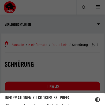
VERLEGERICHTLINIEN
Fassade
Kleinformate
Raute klein
Schnürung
SCHNÜRUNG
HINWEIS
Die richtige und genaue Schnürung ist die beste
INFORMATIONEN ZU COOKIES BEI PREFA
Voraussetzung für eine schnelle und saubere