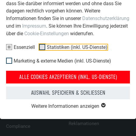
dass Sie darüber informiert werden und ohne dass Sie
dagegen rechtlich vorgehen können. Weitere
Informationen finden Sie in unserer
Datenschutzerklärung
ZURÜCK
WEITER
und im
Impressum
. Sie können Ihre Einwilligung jederzeit
über die
Cookie-Einstellungen
widerrufen.
Essenziell
Statistiken (inkl. US-Dienste)
ÜBER PREFA
WIR HELFEN IHNEN
Marketing & externe Medien (inkl. US-Dienste)
Über uns
Fragen & Antworten
ALLE COOKIES AKZEPTIEREN (INKL. US-DIENSTE)
Nachhaltigkeit
Prospekte bestellen
Karriere
Angebot anfordern
AUSWAHL SPEICHERN & SCHLIESSEN
Presse
Kontakt
Weitere Informationen anzeigen
Partner
Erfahrungen
Zertifikate
Beschwerden &
Reklamationen
Compliance