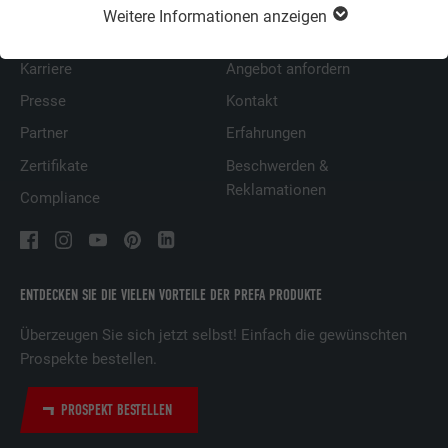
Über uns
Fragen & Antworten
Weitere Informationen anzeigen
Nachhaltigkeit
Prospekte bestellen
Karriere
Angebot anfordern
Presse
Kontakt
Partner
Erfahrungen
Zertifikate
Beschwerden &
Reklamationen
Compliance
ENTDECKEN SIE DIE VIELEN VORTEILE DER PREFA PRODUKTE
Überzeugen Sie sich jetzt selbst! Einfach die gewünschten
Prospekte bestellen.
PROSPEKT BESTELLEN