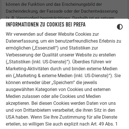
können die Funktion und das Erscheinungsbild der
Dacheindeckung, der Fassade oder der Dachentwässerung
(z. B. Verstopfen) beeinträchtigen. Deshalb ist es ratsam,
INFORMATIONEN ZU COOKIES BEI PREFA
Dacheindeckungen und Fassadenbekleidungen sowie
Dachentwässerungssysteme in gewissen Zeitabständen
Wir verwenden auf dieser Website Cookies zur
oder nach extremen Wetterereignissen (Starkregen, Sturm …)
Datenerfassung, um ein benutzerfreundliches Erlebnis zu
zu überprüfen und zu reinigen. So lassen sich Veränderungen,
ermöglichen („Essenziell“) und Statistiken zur
Verschmutzungen und Beschädigungen rechtzeitig erkennen
Verbesserung der Qualität unserer Website zu erstellen
und beseitigen und Folgeschäden vermeiden.
(„Statistiken (inkl. US-Dienste)“). Überdies führen wir
Marketing-Aktivitäten durch und binden externe Medien
Tipps zur Pflege und Reinigung von PREFA
ein („Marketing & externe Medien (inkl. US-Dienste)“). Sie
Farbaluminiumbändern:
Bei leichter Verschmutzung wie z. B.
können entweder über „Speichern“ die jeweils
Staubschicht oder Ähnliches: klares, handwarmes Wasser,
ausgewählten Kategorien von Cookies und externen
Wasch- bzw. Pflegemittel für Autolacke (keine
Medien zulassen oder alle Cookies und Medien
Scheuermittel!). Bei starker Verunreinigung wie z. B.
akzeptieren. Bei diesen Cookies werden Daten von uns
Kleberückstände, Öle oder Fette: geeignete Universalreiniger.
und von Drittanbietern verarbeitet, die ihren Sitz in den
Die Herstellerangaben der Reinigungsmittel sind zu
USA haben. Wenn Sie Ihre Zustimmung für alle Dienste
beachten.
erteilen, so willigen Sie auch explizit nach Art. 49 Abs. 1