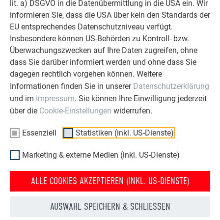
Für die Reinigung Wasser und Reinigungsschwamm
lit. a) DSGVO in die Datenübermittlung in die USA ein. Wir
verwenden.
informieren Sie, dass die USA über kein den Standards der
EU entsprechendes Datenschutzniveau verfügt.
Insbesondere können US-Behörden zu Kontroll- bzw.
ACHTUNG
Überwachungszwecken auf Ihre Daten zugreifen, ohne
dass Sie darüber informiert werden und ohne dass Sie
Nach jedem Reinigungsvorgang ausreichend mit klarem
dagegen rechtlich vorgehen können. Weitere
Wasser nachspülen. Die Reinigung nicht bei direkter
Informationen finden Sie in unserer
Datenschutzerklärung
Sonneneinstrahlung durchführen. In keinem Fall Aceton,
und im
Impressum
. Sie können Ihre Einwilligung jederzeit
Nitroverdünnung oder ähnliche Lösungsmittel und keine
über die
Cookie-Einstellungen
widerrufen.
Produkte mit Scheuerwirkung zur Reinigung verwenden.
Essenziell
Statistiken (inkl. US-Dienste)
ZURÜCK
WEITER
Marketing & externe Medien (inkl. US-Dienste)
ALLE COOKIES AKZEPTIEREN (INKL. US-DIENSTE)
ÜBER PREFA
WIR HELFEN IHNEN
AUSWAHL SPEICHERN & SCHLIESSEN