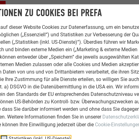
IONEN ZU COOKIES BEI PREFA
auf dieser Website Cookies zur Datenerfassung, um ein benutze
öglichen („Essenziell“) und Statistiken zur Verbesserung der Qua
ellen („Statistiken (inkl. US-Dienste)“). Überdies führen wir Mark
rch und binden externe Medien ein („Marketing & externe Medien (
e können entweder über „Speichern“ die jeweils ausgewählten Ka
ternen Medien zulassen oder alle Cookies und Medien akzeptier
Daten von uns und von Drittanbietern verarbeitet, die ihren Sit
 Ihre Zustimmung für alle Dienste erteilen, so willigen Sie auch
lit. a) DSGVO in die Datenübermittlung in die USA ein. Wir inform
ein den Standards der EU entsprechendes Datenschutzniveau ve
können US-Behörden zu Kontroll- bzw. Überwachungszwecken au
e dass Sie darüber informiert werden und ohne dass Sie dagegen
n. Weitere Informationen finden Sie in unserer
Datenschutzerkl
ie können Ihre Einwilligung jederzeit über die
Cookie-Einstellunge
Statistiken (inkl. US-Dienste)