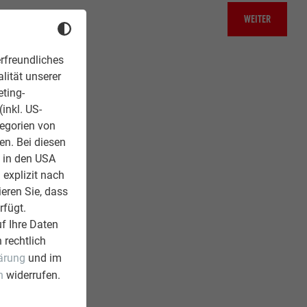
WEITER
rfreundliches
lität unserer
eting-
inkl. US-
tegorien von
en. Bei diesen
z in den USA
 explizit nach
ieren Sie, dass
rfügt.
f Ihre Daten
 rechtlich
ärung
und im
n
widerrufen.