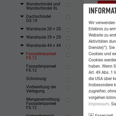
Wandschindel und
ZURÜCK
INFORMAT
Wandschindel XL
Dachschindel
DS.19
Wir verwenden 
Wandraute 20 × 20
Erlebnis zu erm
Website zu erst
Wandraute 29 × 29
Aktivitäten du
Wandraute 44 × 44
Dienste)“). Si
Fassadenpaneel
Cookies und ex
FX.12
Cookies werden 
Fassadenpaneel
haben. Wenn Sie
FX.12
Art. 49 Abs. 1 
Schnürung
die USA über k
Insbesondere 
Vorbereitung der
Verlegung
zugreifen, ohn
vorgehen könne
Mengenermittlung
Fassadenpaneel
Impressum
. S
FX.12
Essenziell
Verlegebeispiel