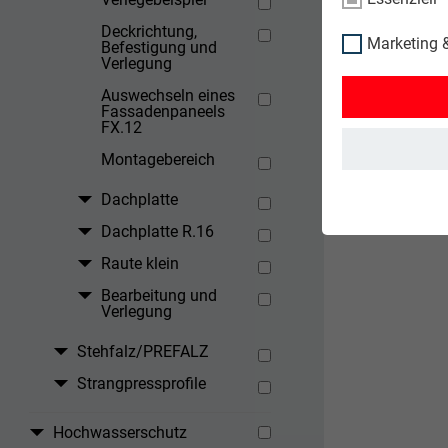
Deckrichtung,
Marketing &
Befestigung und
Verlegung
Auswechseln eines
Fassadenpaneels
FX.12
Montagebereich
Dachplatte
Dachplatte R.16
Raute klein
Bearbeitung und
Verlegung
Stehfalz/PREFALZ
Strangpressprofile
Hochwasserschutz