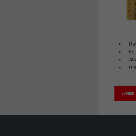
Das
Für
Abd
Gek
ZURÜCK