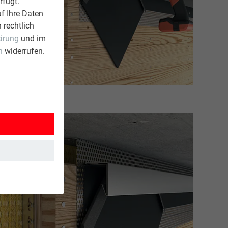
rfügt.
f Ihre Daten
 rechtlich
ärung
und im
n
widerrufen.