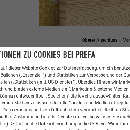
Oberer Anschluss – Vor
IONEN ZU COOKIES BEI PREFA
 Sie für den oberen Abschluss ein Taschenprofil, um die Schnitt
auf dieser Website Cookies zur Datenerfassung, um ein benutze
it einer Zugabe von 30 mm nach dem Schneiden nach vorne.
öglichen („Essenziell“) und Statistiken zur Verbesserung der Qua
ellen („Statistiken (inkl. US-Dienste)“). Überdies führen wir Mark
rch und binden externe Medien ein („Marketing & externe Medien (
e können entweder über „Speichern“ die jeweils ausgewählten Ka
ternen Medien zulassen oder alle Cookies und Medien akzeptier
Daten von uns und von Drittanbietern verarbeitet, die ihren Sit
 Ihre Zustimmung für alle Dienste erteilen, so willigen Sie auch
lit. a) DSGVO in die Datenübermittlung in die USA ein. Wir inform