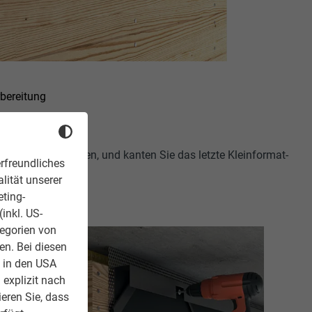
bereitung
kanten zu verdecken, und kanten Sie das letzte Kleinformat-
rfreundliches
lität unserer
eting-
inkl. US-
tegorien von
en. Bei diesen
z in den USA
 explizit nach
ieren Sie, dass