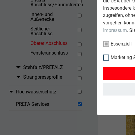
die USA über k
Anschluss/Saumstreifen
Insbesondere 
Innen- und
zugreifen, ohn
Außenecke
vorgehen könne
Seitlicher
Impressum
. S
Anschluss
Oberer Abschluss
Essenziell
Fensteranschluss
Marketing &
Stehfalz/PREFALZ
Strangpressprofile
Hochwasserschutz
PREFA Services