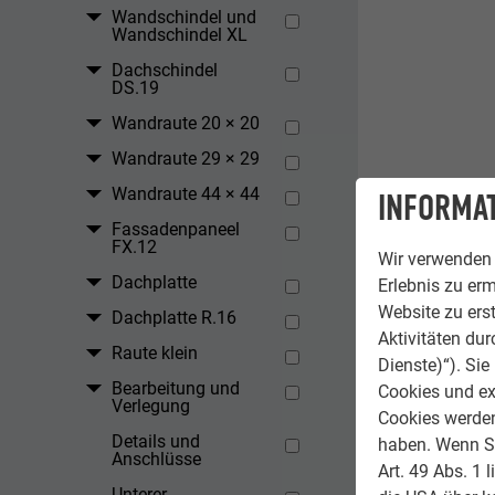
Wandschindel und
Wandschindel XL
Dachschindel
DS.19
Wandraute 20 × 20
Wandraute 29 × 29
Wandraute 44 × 44
INFORMAT
Fassadenpaneel
Montieren
FX.12
Wir verwenden 
Produkt m
Dachplatte
Erlebnis zu erm
Website zu erst
Dachplatte R.16
Aktivitäten du
Raute klein
Dienste)“). Si
Bearbeitung und
Cookies und ex
Verlegung
Cookies werden 
Details und
haben. Wenn Sie
Anschlüsse
Art. 49 Abs. 1 
Unterer