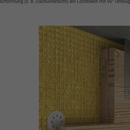
luftöffnung (z. B. Dachuntersicht) ein Lochblech mit 90° Umbug,