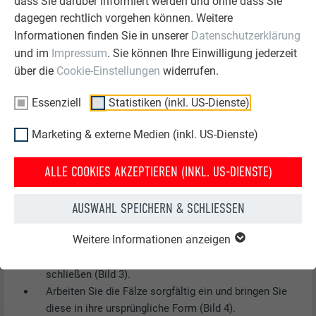
dass Sie darüber informiert werden und ohne dass Sie
dagegen rechtlich vorgehen können. Weitere
Informationen finden Sie in unserer
Datenschutzerklärung
und im
Impressum
. Sie können Ihre Einwilligung jederzeit
über die
Cookie-Einstellungen
widerrufen.
Essenziell
Statistiken (inkl. US-Dienste)
Marketing & externe Medien (inkl. US-Dienste)
ALLE COOKIES AKZEPTIEREN (INKL. US-DIENSTE)
AUSWAHL SPEICHERN & SCHLIESSEN
Öffnen Sie den Falz mit dem Schaleisen (Bild 1).
Öffnen Sie den Haft und entfernen Sie die zu
Weitere Informationen anzeigen
wechselnde Wandraute 29 × 29 (Bild 2).
Neue Wandraute 29 × 29 eindecken und Haft wieder
schließen (Bild 3).
Arbeiten Sie die Fälze sorgfältig ein und bringen Sie
diese in ihre ursprüngliche Form (Bild 4).