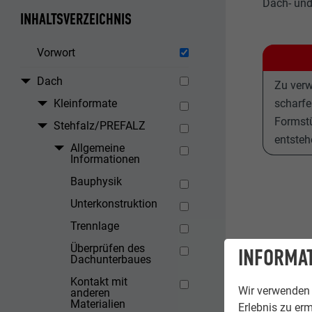
Dach- un
INHALTSVERZEICHNIS
Vorwort
Dach
Zu verw
Kleinformate
scharfe
Formstü
Stehfalz/PREFALZ
entsteh
Allgemeine
Informationen
Bauphysik
Unterkonstruktion
Trennlage
Überprüfen des
INFORMAT
Dachunterbaues
Kontakt mit
Wir verwenden 
anderen
Materialien
Erlebnis zu erm