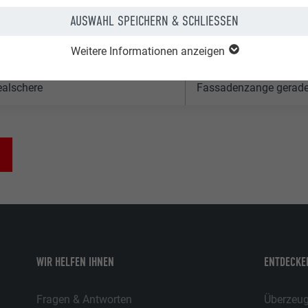
sche mit 2 Fächern
rechte Idealschere
AUSWAHL SPEICHERN & SCHLIESSEN
ammer 250–300 g
Durchlaufschere
Weitere Informationen anzeigen
mmer
Farbschnur
nge
Beißzange
dealschere
Fassadenzange gerad
WIR HELFEN IHNEN
ENTDECKEN
Fragen & Antworten
Überzeuge