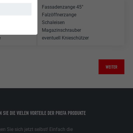
Fassadenzange 45°
Falzöffnerzange
Schaleisen
Magazinschrauber
e
eventuell Knieschützer
WEITER
 SIE DIE VIELEN VORTEILE DER PREFA PRODUKTE
n Sie sich jetzt selbst! Einfach die