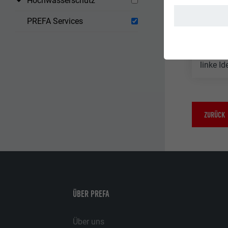
Hochwasserschutz
Nagelta
PREFA Services
Eisenh
Holzha
Deckza
linke I
ZURÜCK
ÜBER PREFA
Über uns