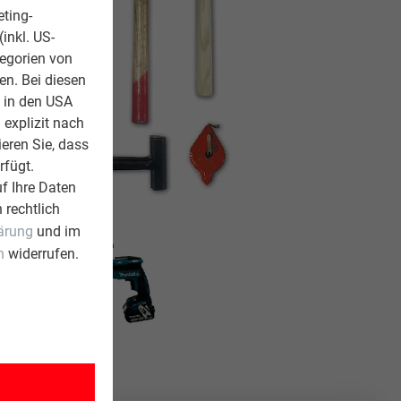
eting-
inkl. US-
tegorien von
en. Bei diesen
z in den USA
 explizit nach
ieren Sie, dass
rfügt.
f Ihre Daten
 rechtlich
ärung
und im
n
widerrufen.