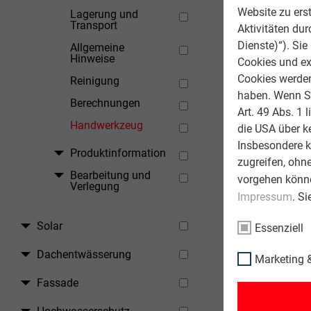
Website zu erst
Lagerung und
Transport
Aktivitäten du
Dienste)“). Si
Allgemeine
Hinweise
Cookies und ex
Cookies werden 
Reinigung
haben. Wenn Sie
Berechnungen
Art. 49 Abs. 1 
Handwerkzeug
die USA über k
Insbesondere 
Produktinformation
zugreifen, ohn
Bearbeitung und
vorgehen könne
Verlegung
Impressum
. S
Solar
Essenziell
Dachentwässerung
Marketing &
Fassade