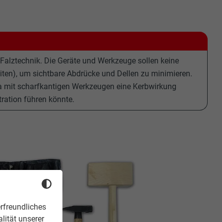
alztechnik. Die Geräte und Werkzeuge sollen keine
ten), um sichtbare Abdrücke und Dellen zu minimieren.
da mit scharfkantigen Werkzeugen eine Kerbwirkung
ration führen könnte.
rfreundliches
lität unserer