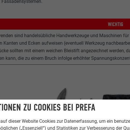
d Fassadensystemen.
WICHTIG
enden sind handelsübliche Handwerkzeuge und Maschinen für F
n Kanten und Ecken aufweisen (eventuell Werkzeug nachbearbei
cke sollten mit einem weichen Bleistift angezeichnet werden, 
en kann, die zu einem Bruch infolge erhöhter Spannungskonzent
IONEN ZU COOKIES BEI PREFA
auf dieser Website Cookies zur Datenerfassung, um ein benutze
öglichen („Essenziell“) und Statistiken zur Verbesserung der Qua