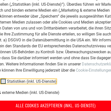
ellen („Statistiken (inkl. US-Dienste)“). Überdies führen wir Mark
rch und binden externe Medien ein („Marketing & externe Medien (
e können entweder über „Speichern“ die jeweils ausgewählten Ka
ternen Medien zulassen oder alle Cookies und Medien akzeptier
Daten von uns und von Drittanbietern verarbeitet, die ihren Sit
 Ihre Zustimmung für alle Dienste erteilen, so willigen Sie auch
lit. a) DSGVO in die Datenübermittlung in die USA ein. Wir inform
ein den Standards der EU entsprechendes Datenschutzniveau ve
können US-Behörden zu Kontroll- bzw. Überwachungszwecken au
e dass Sie darüber informiert werden und ohne dass Sie dagegen
n. Weitere Informationen finden Sie in unserer
Datenschutzerkl
ie können Ihre Einwilligung jederzeit über die
Cookie-Einstellunge
Statistiken (inkl. US-Dienste)
 externe Medien (inkl. US-Dienste)
ALLE COOKIES AKZEPTIEREN (INKL. US-DIENSTE)