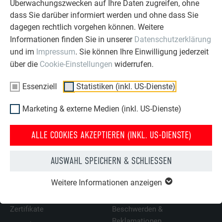
Überwachungszwecken auf Ihre Daten zugreifen, ohne
dass Sie darüber informiert werden und ohne dass Sie
Maße in mm
dagegen rechtlich vorgehen können. Weitere
Informationen finden Sie in unserer
Datenschutzerklärung
und im
Impressum
. Sie können Ihre Einwilligung jederzeit
ZURÜCK
WEITER
über die
Cookie-Einstellungen
widerrufen.
Essenziell
Statistiken (inkl. US-Dienste)
ÜBER PREFA
WIR HELFEN IHNEN
Marketing & externe Medien (inkl. US-Dienste)
Über uns
Fragen & Antworten
ALLE COOKIES AKZEPTIEREN (INKL. US-DIENSTE)
Nachhaltigkeit
Prospekte bestellen
AUSWAHL SPEICHERN & SCHLIESSEN
Karriere
Angebot anfordern
Presse
Kontakt
Weitere Informationen anzeigen
Partner
Erfahrungen
Zertifikate
Beschwerden &
Reklamationen