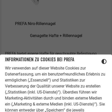
PREFA Niro-Rillennagel
Genagelte Hafte + Rillennagel
PREFA bietet eigene Hafte für geschraubte Befestigung
INFORMATIONEN ZU COOKIES BEI PREFA
sowie zugehörige Senkkopfschrauben an. Bei geschraubter
Ausführung sind sowohl bei den Winkelstehfalz- als auch bei
Wir verwenden auf dieser Website Cookies zur
den Winkelschiebehaften 2 Schrauben je Haft zu verwenden.
Datenerfassung, um ein benutzerfreundliches Erlebnis zu
ermöglichen („Essenziell“) und Statistiken zur
Verbesserung der Qualität unserer Website zu erstellen
(„Statistiken (inkl. US-Dienste)“). Überdies führen wir
Marketing-Aktivitäten durch und binden externe Medien
ein („Marketing & externe Medien (inkl. US-Dienste)“). Sie
können entweder über „Speichern“ die jeweils