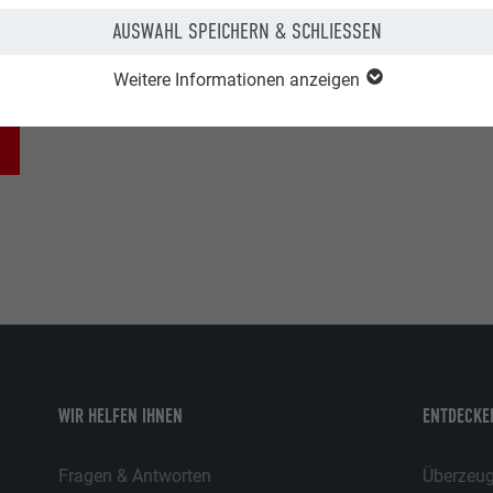
HINWEIS
AUSWAHL SPEICHERN & SCHLIESSEN
n Sie die Verarbeitungstemperatur des PREFA Falzgels: 0 °C bis
Weitere Informationen anzeigen
WIR HELFEN IHNEN
ENTDECKEN
Fragen & Antworten
Überzeuge