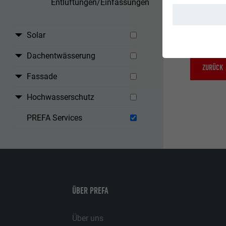
Entlüftungen/Einfassungen
Beachte
Solar
Dachentwässerung
ZURÜCK
Fassade
Hochwasserschutz
PREFA Services
ÜBER PREFA
Über uns