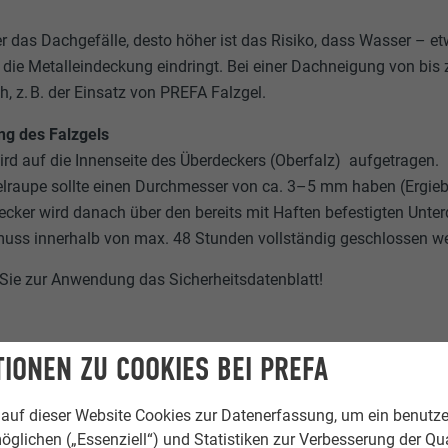
er das Dachgefälle, desto höher ist das Risiko, dass Wasser – 
r die Metalleindeckung eindringt. Bei einer Dachneigung von b
ch, z. B. der Einsatz von PREFA Falzgel.
g des Falzgels
ird auf die Innenseite des Überdeckers (Oberfalz) aufgetragen.
elraupe sollte einen Durchmesser von ca. 3–5 mm haben (Ergiebig
cker wird danach über den bereits mit Haften befestigten Unterd
muss innerhalb von max. 48 Stunden vollständig geschlossen we
Sie zur Anwendung das Sicherheitsdatenblatt!
IONEN ZU COOKIES BEI PREFA
auf dieser Website Cookies zur Datenerfassung, um ein benutze
öglichen („Essenziell“) und Statistiken zur Verbesserung der Qua