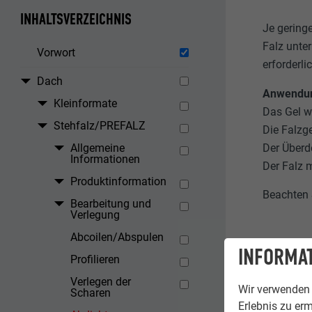
INHALTSVERZEICHNIS
Je gering
Falz unte
Vorwort
erforderli
Dach
Anwendun
Kleinformate
Das Gel w
Stehfalz/PREFALZ
Die Falzg
Der Überde
Allgemeine
Informationen
Der Falz 
Produktinformation
Beachten 
Bearbeitung und
Verlegung
Abcoilen/Abspulen
INFORMAT
Profilieren
Verlegen der
Wir verwenden 
Scharen
Erlebnis zu erm