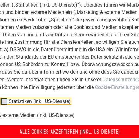
ellen („Statistiken (inkl. US-Dienste)“). Überdies führen wir Mark
rch und binden externe Medien ein („Marketing & externe Medien (
e können entweder über „Speichern“ die jeweils ausgewählten Ka
ternen Medien zulassen oder alle Cookies und Medien akzeptier
Daten von uns und von Drittanbietern verarbeitet, die ihren Sit
 Ihre Zustimmung für alle Dienste erteilen, so willigen Sie auch
lit. a) DSGVO in die Datenübermittlung in die USA ein. Wir inform
ein den Standards der EU entsprechendes Datenschutzniveau ve
können US-Behörden zu Kontroll- bzw. Überwachungszwecken au
e dass Sie darüber informiert werden und ohne dass Sie dagegen
n. Weitere Informationen finden Sie in unserer
Datenschutzerkl
ie können Ihre Einwilligung jederzeit über die
Cookie-Einstellunge
Statistiken (inkl. US-Dienste)
PREFA Falzgel auft
 externe Medien (inkl. US-Dienste)
ALLE COOKIES AKZEPTIEREN (INKL. US-DIENSTE)