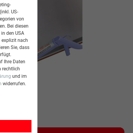
eting-
inkl. US-
tegorien von
en. Bei diesen
z in den USA
 explizit nach
ieren Sie, dass
rfügt.
f Ihre Daten
 rechtlich
ärung
und im
n
widerrufen.
ragen