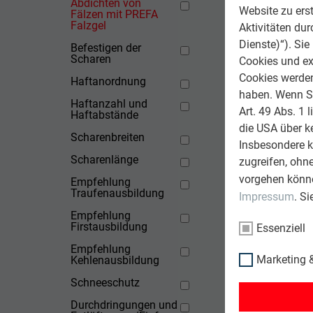
Abdichten von
Website zu erst
Fälzen mit PREFA
Falzgel
Aktivitäten du
Dienste)“). Si
Befestigen der
Scharen
Cookies und ex
Cookies werden 
Haftanordnung
haben. Wenn Sie
Haftanzahl und
Art. 49 Abs. 1 
Haftabstände
die USA über k
Scharenbreiten
Insbesondere 
Scharenlänge
zugreifen, ohn
vorgehen könne
Empfehlung
Traufenausbildung
Impressum
. S
Empfehlung
Firstausbildung
Essenziell
Empfehlung
Marketing &
Kehlenausbildung
Schneeschutz
Durchdringungen und