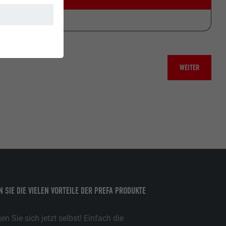
 ca. +70 °C.
WEITER
 SIE DIE VIELEN VORTEILE DER PREFA PRODUKTE
n Sie sich jetzt selbst! Einfach die