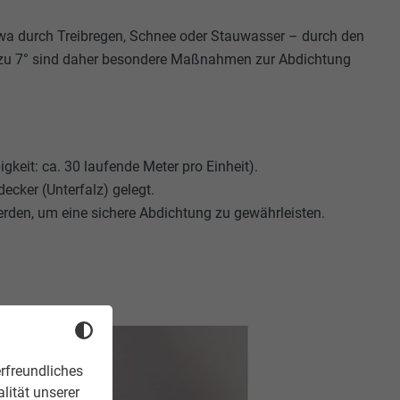
etwa durch Treibregen, Schnee oder Stauwasser – durch den
is zu 7° sind daher besondere Maßnahmen zur Abdichtung
keit: ca. 30 laufende Meter pro Einheit).
ecker (Unterfalz) gelegt.
rden, um eine sichere Abdichtung zu gewährleisten.
rfreundliches
lität unserer