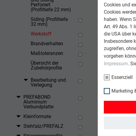
Perforiert
Cookies und ex
(Profiltiefe 22 mm)
Cookies werden 
Siding (Profiltiefe
haben. Wenn Sie
32 mm)
Art. 49 Abs. 1 
Werkstoff
die USA über k
Insbesondere 
Brandverhalten
zugreifen, ohn
Maßtoleranzen
vorgehen könne
Übersicht der
Impressum
. S
Zubehörprofile
Essenziell
Bearbeitung und
Verlegung
Marketing &
PREFABOND
Aluminium
Verbundplatte
Kleinformate
Stehfalz/PREFALZ
Strangpressprofile