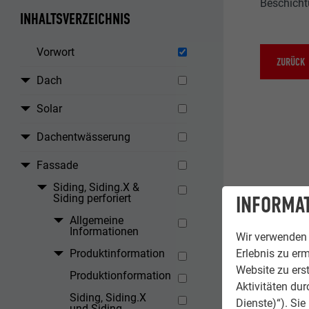
Beschicht
INHALTSVERZEICHNIS
Vorwort
ZURÜCK
Dach
Solar
Dachentwässerung
Fassade
Siding, Siding.X &
INFORMAT
Siding perforiert
Allgemeine
Informationen
Wir verwenden 
Produktinformation
Erlebnis zu erm
Website zu erst
Produktionformation
Aktivitäten du
Siding, Siding.X
Dienste)“). Si
und Siding