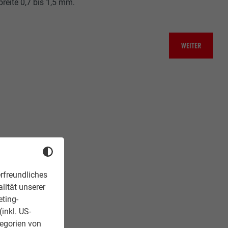
reite 0,7 bis 1,5 mm.
WEITER
rfreundliches
lität unserer
eting-
inkl. US-
tegorien von