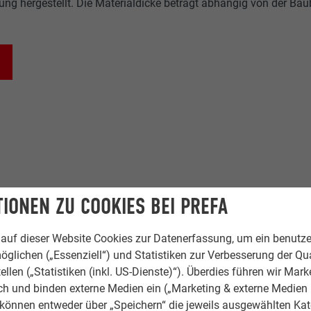
ung hergestellt. Die Materialdicke beträgt abhängig von der Baub
IONEN ZU COOKIES BEI PREFA
auf dieser Website Cookies zur Datenerfassung, um ein benutze
öglichen („Essenziell“) und Statistiken zur Verbesserung der Qua
ellen („Statistiken (inkl. US-Dienste)“). Überdies führen wir Mark
rch und binden externe Medien ein („Marketing & externe Medien (
e können entweder über „Speichern“ die jeweils ausgewählten Ka