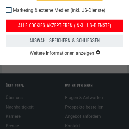
4
Fuß
Marketing & externe Medien (inkl. US-Dienste)
5
Rücken
ST
Schneestopper
ALLE COOKIES AKZEPTIEREN (INKL. US-DIENSTE)
V
Versatz
H
Haft
AUSWAHL SPEICHERN & SCHLIESSEN
Weitere Informationen anzeigen
ZURÜCK
WEITER
ÜBER PREFA
WIR HELFEN IHNEN
Über uns
Fragen & Antworten
Nachhaltigkeit
Prospekte bestellen
Karriere
Angebot anfordern
Presse
Kontakt